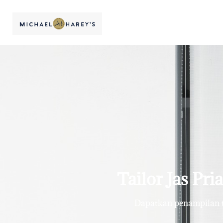
Tailor Jas Pri
Dapatkan penampilan te