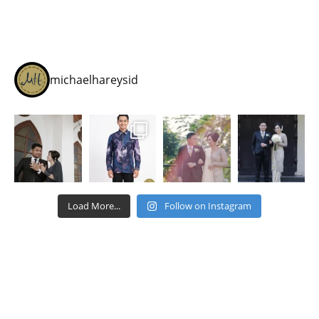
michaelhareysid
Load More...
Follow on Instagram