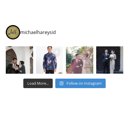
michaelhareysid
Load More...
Follow on Instagram