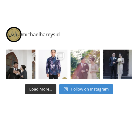
michaelhareysid
Load More...
Follow on Instagram