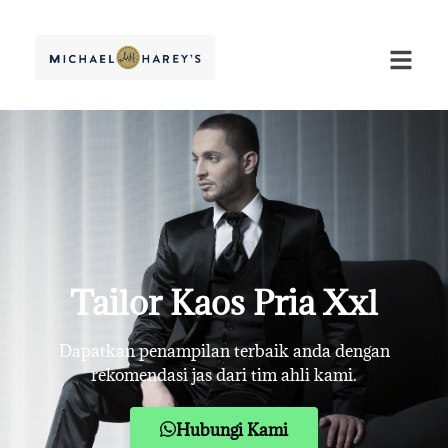
Tailor Kaos Pria Xxl
Dapatkan penampilan terbaik anda dengan
rekomendasi jas dari tim ahli kami.
Hubungi Kami