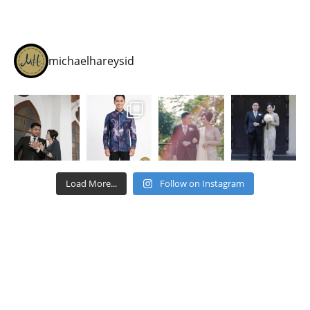
michaelhareysid
Load More...
Follow on Instagram