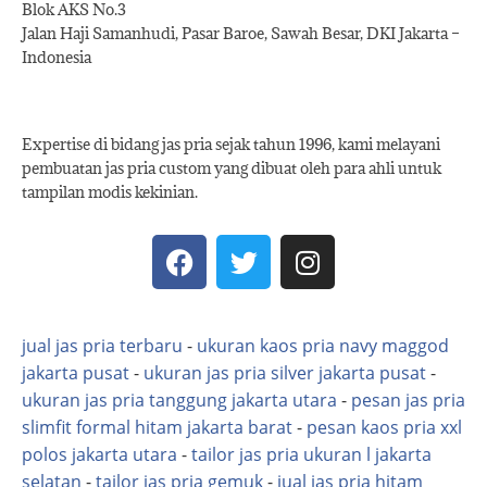
Blok AKS No.3
Jalan Haji Samanhudi, Pasar Baroe, Sawah Besar, DKI Jakarta –
Indonesia
Expertise di bidang jas pria sejak tahun 1996, kami melayani
pembuatan jas pria custom yang dibuat oleh para ahli untuk
tampilan modis kekinian.
jual jas pria terbaru
-
ukuran kaos pria navy maggod
jakarta pusat
-
ukuran jas pria silver jakarta pusat
-
ukuran jas pria tanggung jakarta utara
-
pesan jas pria
slimfit formal hitam jakarta barat
-
pesan kaos pria xxl
polos jakarta utara
-
tailor jas pria ukuran l jakarta
selatan
-
tailor jas pria gemuk
-
jual jas pria hitam