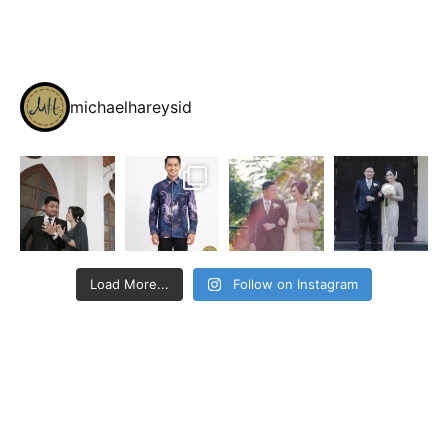
michaelhareysid
Load More...
Follow on Instagram