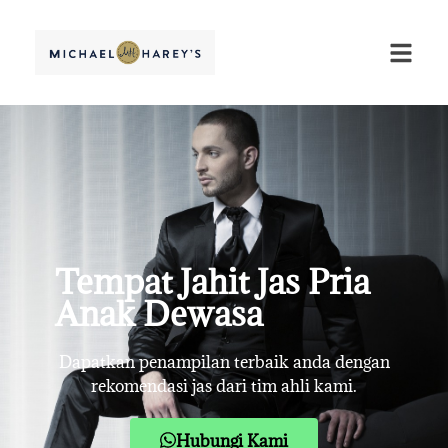
Tempat Jahit Jas Pria
Anak Dewasa
Dapatkan penampilan terbaik anda dengan
rekomendasi jas dari tim ahli kami.
Hubungi Kami