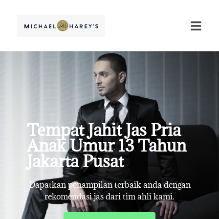
Tempat Jahit Jas Pria
Anak Umur 13 Tahun
Jakarta Pusat
Dapatkan penampilan terbaik anda dengan
rekomendasi jas dari tim ahli kami.