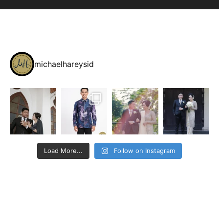
michaelhareysid
Load More...
Follow on Instagram