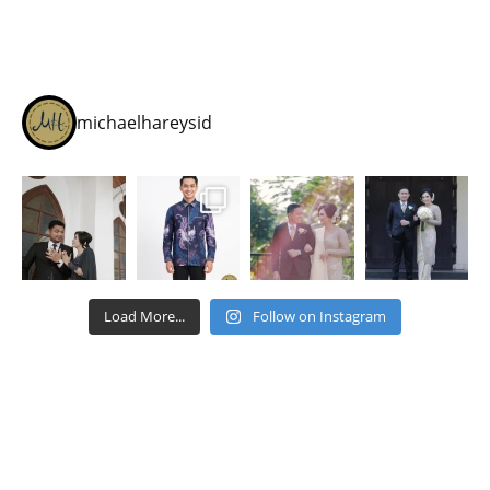
michaelhareysid
Load More...
Follow on Instagram