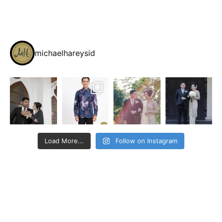
michaelhareysid
Load More...
Follow on Instagram