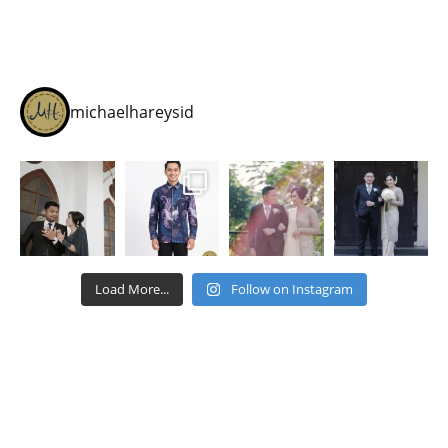
michaelhareysid
Load More...
Follow on Instagram