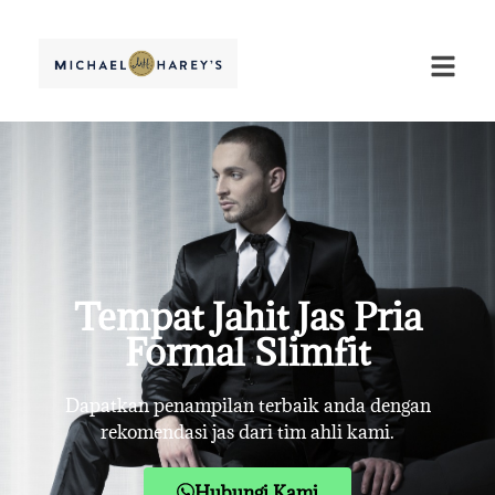
Tempat Jahit Jas Pria
Formal Slimfit
Dapatkan penampilan terbaik anda dengan
rekomendasi jas dari tim ahli kami.
Hubungi Kami