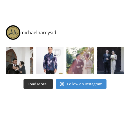
michaelhareysid
Load More...
Follow on Instagram