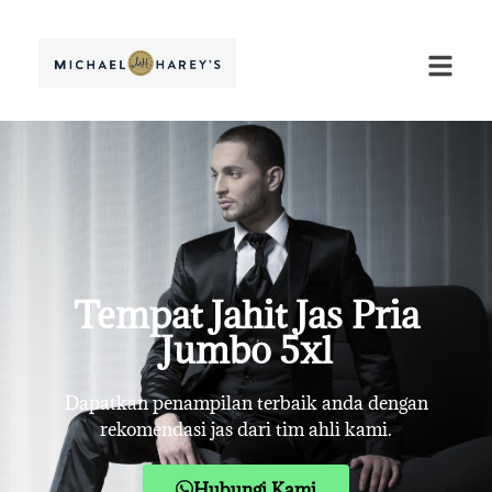
Tempat Jahit Jas Pria
Jumbo 5xl
Dapatkan penampilan terbaik anda dengan
rekomendasi jas dari tim ahli kami.
Hubungi Kami