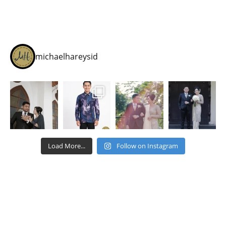
michaelhareysid
Load More...
Follow on Instagram