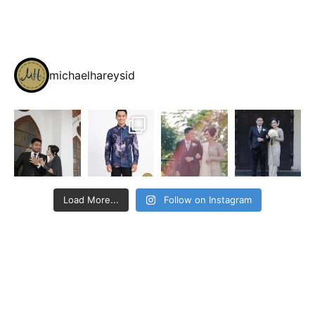
michaelhareysid
Load More...
Follow on Instagram