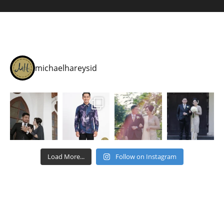
michaelhareysid
Load More...
Follow on Instagram