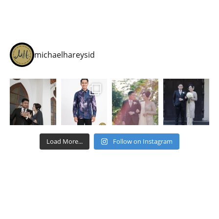
michaelhareysid
Load More...
Follow on Instagram