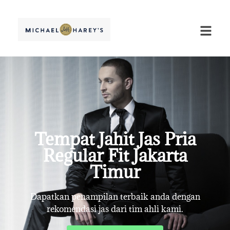
Tempat Jahit Jas Pria
Regular Fit Jakarta
Timur
Dapatkan penampilan terbaik anda dengan
rekomendasi jas dari tim ahli kami.