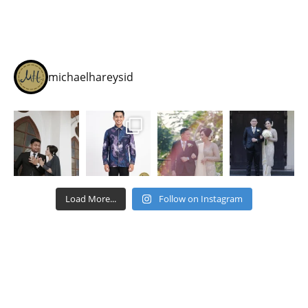
michaelhareysid
Load More...
Follow on Instagram