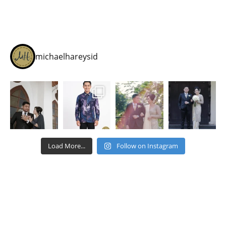
michaelhareysid
Load More...
Follow on Instagram