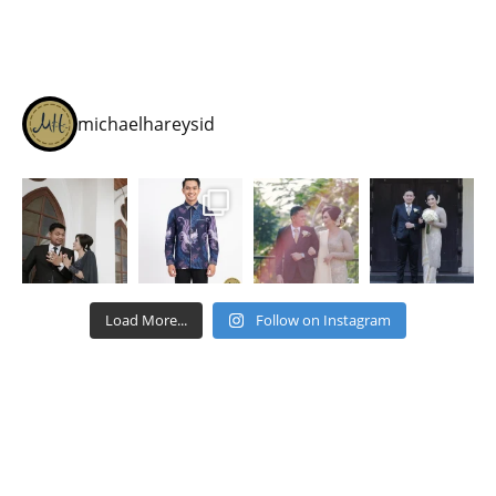
michaelhareysid
Load More...
Follow on Instagram