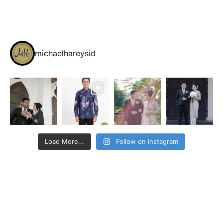
michaelhareysid
Load More...
Follow on Instagram