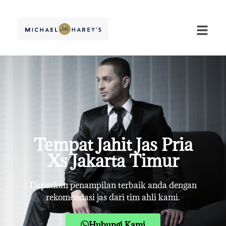
Tempat Jahit Jas Pria
Xs Jakarta Timur
Dapatkan penampilan terbaik anda dengan
rekomendasi jas dari tim ahli kami.
Hubungi Kami