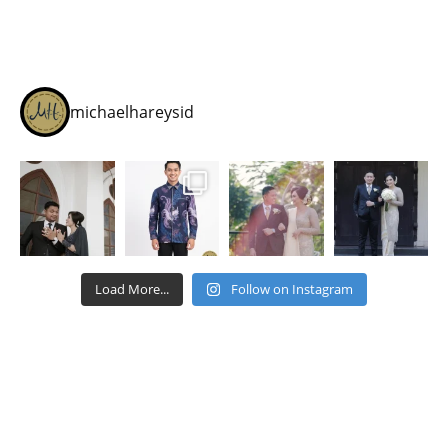
michaelhareysid
Load More...
Follow on Instagram