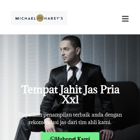
Tempat Jahit Jas Pria
Xxl
Dapatkan penampilan terbaik anda dengan
rekomendasi jas dari tim ahli kami.
Hubungi Kami