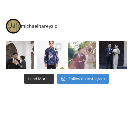
michaelhareysid
Load More...
Follow on Instagram