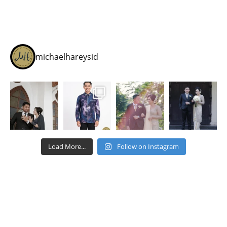
michaelhareysid
Load More...
Follow on Instagram