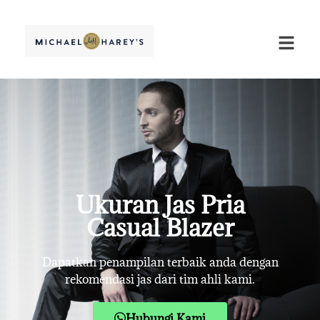
Ukuran Jas Pria
Casual Blazer
Dapatkan penampilan terbaik anda dengan
rekomendasi jas dari tim ahli kami.
Hubungi Kami