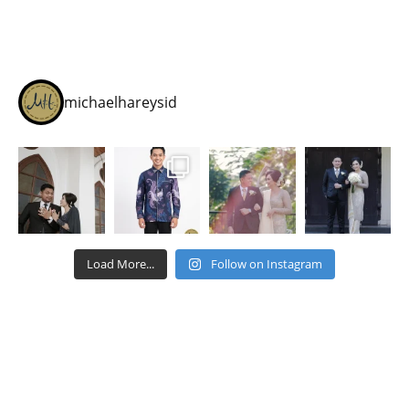
michaelhareysid
Load More...
Follow on Instagram