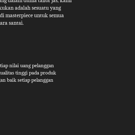
g dalam dunia tailor jas, kami
akukan adalah sesuatu yang
adi masterpiece untuk semua
ara santai.
iap nilai uang pelanggan
alitas tinggi pada produk
an baik setiap pelanggan