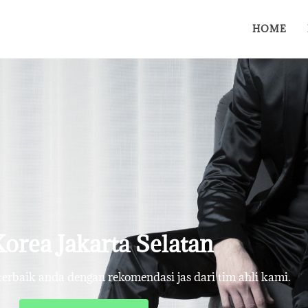
HOME
Korea Jakarta Selatan
rbaik anda dengan rekomendasi jas dari tim ahli kami.