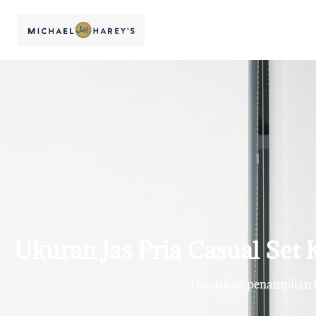
Ukuran Jas Pria Casual Set 
Dapatkan penampilan te