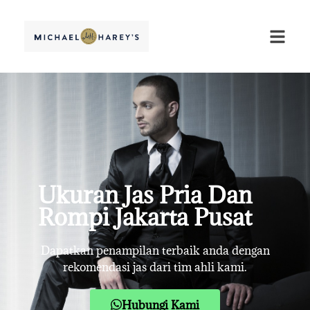
Ukuran Jas Pria Dan
Rompi Jakarta Pusat
Dapatkan penampilan terbaik anda dengan
rekomendasi jas dari tim ahli kami.
Hubungi Kami