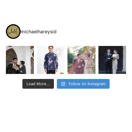
michaelhareysid
Load More...
Follow on Instagram