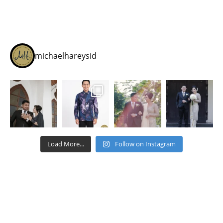
michaelhareysid
Load More...
Follow on Instagram