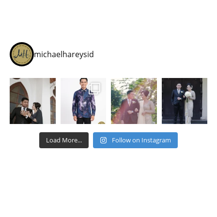
michaelhareysid
Load More...
Follow on Instagram