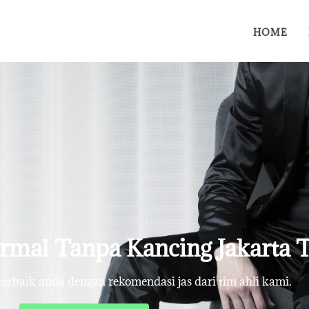
HOME
ormal Tanpa Kancing Jakarta 
rbaik anda dengan rekomendasi jas dari tim ahli kami.