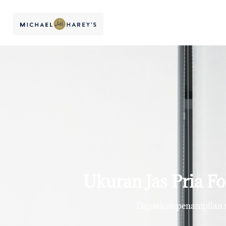
Ukuran Jas Pria F
Dapatkan penampilan te