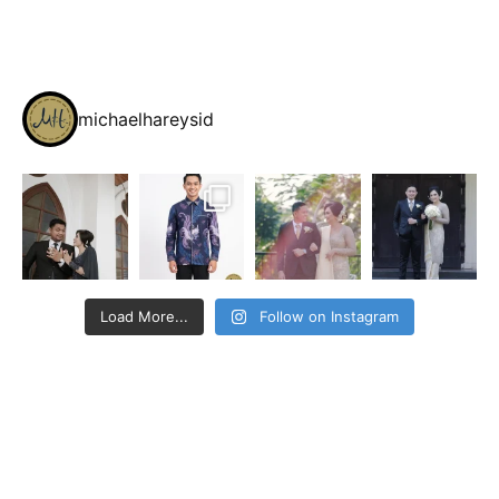
michaelhareysid
Load More...
Follow on Instagram