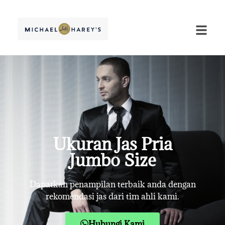
Ukuran Jas Pria
Jumbo Size
Dapatkan penampilan terbaik anda dengan
rekomendasi jas dari tim ahli kami.
Hubungi Kami