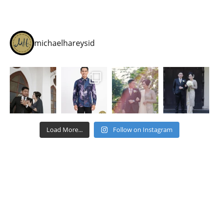
michaelhareysid
Load More...
Follow on Instagram