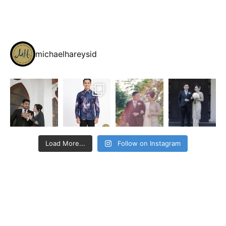
michaelhareysid
Load More...
Follow on Instagram