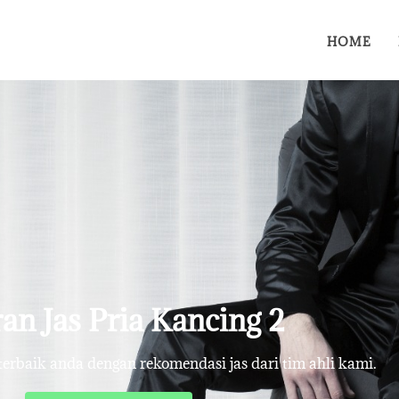
HOME
an Jas Pria Kancing 2
rbaik anda dengan rekomendasi jas dari tim ahli kami.