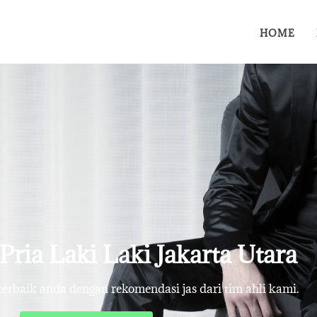
HOME
Pria Laki Laki Jakarta Utara
rbaik anda dengan rekomendasi jas dari tim ahli kami.