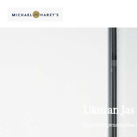
Ukuran Jas 
Dapatkan penampilan te