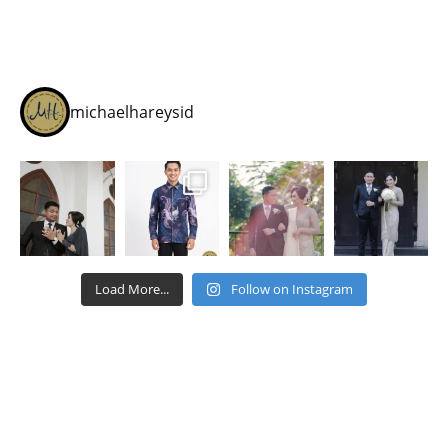
michaelhareysid
Load More...
Follow on Instagram