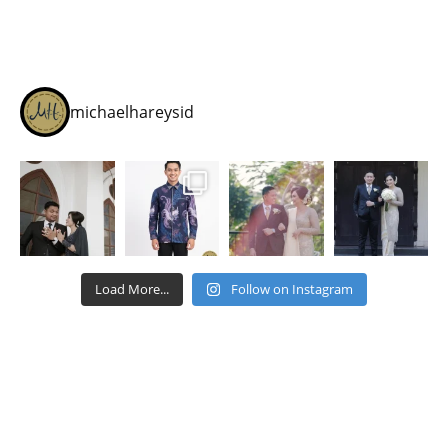
michaelhareysid
Load More...
Follow on Instagram