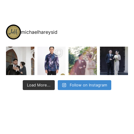
michaelhareysid
Load More...
Follow on Instagram