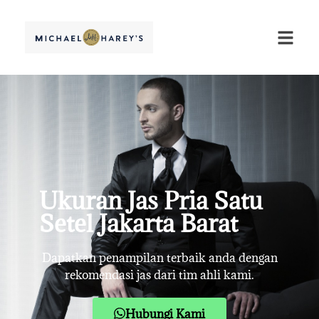
Ukuran Jas Pria Satu
Setel Jakarta Barat
Dapatkan penampilan terbaik anda dengan
rekomendasi jas dari tim ahli kami.
Hubungi Kami