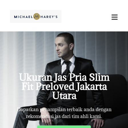
Ukuran Jas Pria Slim
Fit Preloved Jakarta
Utara
Dapatkan penampilan terbaik anda dengan
rekomendasi jas dari tim ahli kami.