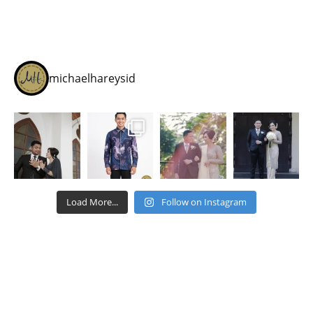
michaelhareysid
Load More...
Follow on Instagram