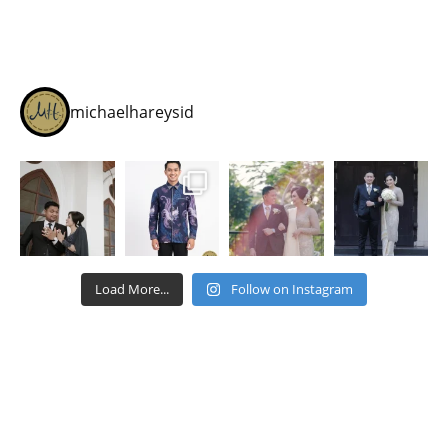
michaelhareysid
Load More...
Follow on Instagram