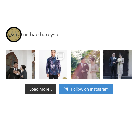
michaelhareysid
Load More...
Follow on Instagram