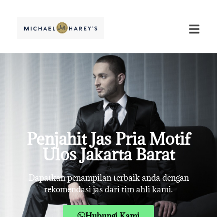
Penjahit Jas Pria Motif
Ulos Jakarta Barat
Dapatkan penampilan terbaik anda dengan
rekomendasi jas dari tim ahli kami.
Hubungi Kami