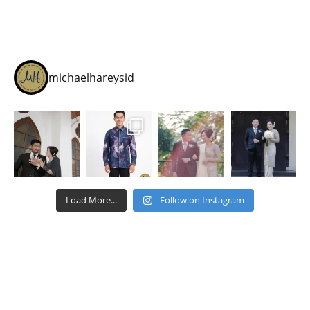
michaelhareysid
Load More...
Follow on Instagram