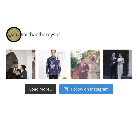
michaelhareysid
Load More...
Follow on Instagram