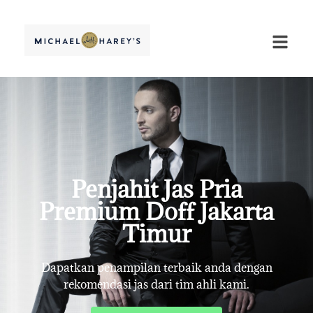
Penjahit Jas Pria
Premium Doff Jakarta
Timur
Dapatkan penampilan terbaik anda dengan
rekomendasi jas dari tim ahli kami.