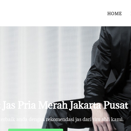
HOME
 Jas Pria Merah Jakarta Pusat
rbaik anda dengan rekomendasi jas dari tim ahli kami.