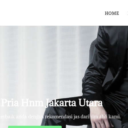
HOME
s Pria Hnm Jakarta Utara
rbaik anda dengan rekomendasi jas dari tim ahli kami.